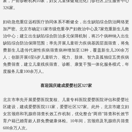
家，产前诊断机构10家，妇女儿童保健规范化门诊社区卫生服务中心
326家。
妇幼急危重症远程医疗协同体系不断健全，出生缺陷综合防治网络更
加严密。北京市确定11家市级危重孕产妇救治中心及7家危重新生儿救
治中心；建立出生缺陷综合防治多元保障机制，将25个病种纳入出生
缺陷综合防治保障范围；率先开展儿童听力疾病基因层面筛查，将免
费新生儿遗传代谢性疾病筛查病种增加至12种，覆盖新生儿200余万
人；创新开展0至6岁儿童听力、视力、肢体、智力及孤独症五类疾病
免费筛查，建立儿童残疾筛查、诊断、康复干预一体化服务模式，年
度服务儿童100余万人。
喜迎国庆建成爱婴社区327家
北京市率先开展爱婴医院复核、儿童专科医院爱婴医院评估和爱婴社
区建设，建成爱婴医院111家，爱婴社区327家。此外，北京市建立妇
女宫颈癌和乳腺癌筛查长效工作机制，优化整合“两癌”筛查和长效节
育户籍已婚育龄人群免费健康体检。10年间，宫颈癌及乳腺癌共筛查
600余万人次。