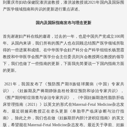
到重庆市妇幼保健院漆洪波教授，漆洪波教授就2021年国内及国际围
产医学领域指南和共识的更新进行重点讲述。
国内及国际指南发布与理念更新
首先谢谢妇产科在线的邀请，过去的一年，也是中国共产党成立100周
年。从国内来讲，我们所有的围产人也在回顾总结围产医学领域所取
得的一些进展和成绩。在中华医学会妇产科分会产科学组组长杨慧霞
教授和中华医学会围产医学分会主任委员刘兴会教授两位教授的领导
下，我们也做了一些指南的更新，下面我先简要说一下国内指南方面
的更新。
2021年，我国发布了《预防围产期B族链球菌病（中国）专家共
识》，《妊娠期及产褥期静脉血栓栓塞症预防和诊治专家共识》，
《围产期抑郁症筛查与诊治专家共识》，《中国妊娠期急性脂肪肝临
床管理指南（2021）》以英文的形式在Maternal-Fetal Medicine杂志发
布。最近胡娅莉教授正在牵头更新《单胎早产临床诊断与治疗指
南》。除此之外，我们也在做《妊娠期肝内胆汁淤积症指南》的英文
版，希望能在Maternal-Fetal Medicine杂志发布。最近关于孕前、妊娠