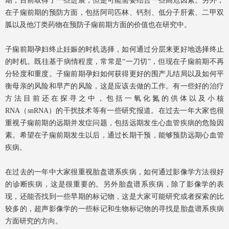
期，目前取得了一些进展，但是可能需要结合一些高危因素。另外，
在子痫前期的预防方面，包括阿司匹林、钙剂、低分子肝素、二甲双
胍以及他汀类药物在预防子痫前期方面的价值也在研究中。
子痫前期孕妇终止妊娠的时机选择，如何通过分层来更好地选择终止
的时机。既往基于病情程度，常常是“一刀切”，但现在子痫前期不再
分轻度和重度。子痫前期孕妇如何获得更好的围产儿结局以及如何平
衡母亲的风险和早产的风险，这是应该去做的工作。有一些好的治疗
方法目前还在探寻之中，包括一氧化氮的供体以及小核
RNA（snRNA）的干扰技术等有一些研究报道。在过去一年大家也很
重视子痫前期的远期并发症问题，包括远期发生心血管疾病的危险因
素。希望在子痫前期发生以后，通过长期干预，能够预防远期心血管
疾病。
在过去的一年中大家很重视胎盘谱系疾病，如何通过影像学方法很好
的诊断疾病，这是很重要的。另外胎盘谱系疾病，除了影像学的表
现，还能否找到一些早期的标记物，这是大家可能研究或者探索的比
较多的，超声影像学的一些标记和生物标记物的寻找是胎盘谱系疾病
方面研究的方向。