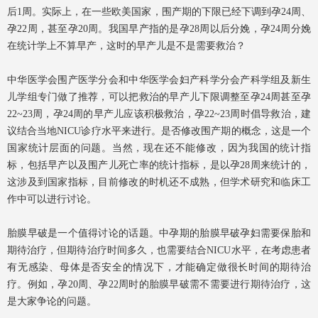
后1周。实际上，在一些欧美国家，围产期的下限已经下调到孕24周、
孕22周，甚至孕20周。我国早产指的是孕28周以后分娩，孕24周分娩
在统计学上不算早产，这时的早产儿是不是需要救治？
中华医学会围产医学分会和中华医学会妇产科学分会产科学组及新生
儿学组专门做了推荐，可以把救治的早产儿下限调整至孕24周甚至孕
22~23周，孕24周的早产儿应该积极救治，孕22~23周时倡导救治，建
议结合当地NICU诊疗水平来进行。是否修改围产期的概念，这是一个
国家统计层面的问题。当然，现在还不能修改，因为我国的统计指
标，包括早产以及围产儿死亡率的统计指标，是以孕28周来统计的，
这涉及到国家指标，目前修改的时机还不成熟，但学术研究和临床工
作中可以进行讨论。
胎膜早破是一个值得讨论的话题。中孕期的胎膜早破孕妇需要保胎和
期待治疗，但期待治疗时间多久，也需要结合NICU水平，在考虑患者
有无感染、母体是否安全的情况下，才能确定做很长时间的期待治
疗。例如，孕20周、孕22周时的胎膜早破需不需要进行期待治疗，这
是大家争论的问题。