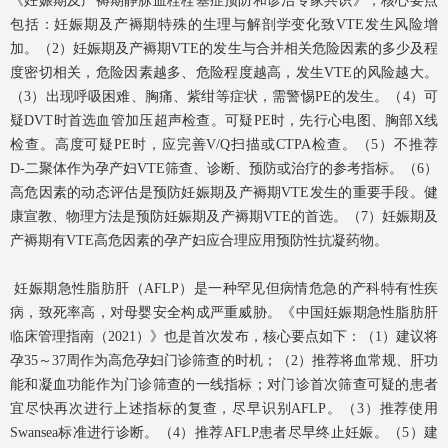
《妊娠期及产褥期静脉血栓栓塞症预防和诊治专家共识》，核心要点
包括：妊娠期及产褥期特殊的生理与解剖学变化致VTE发生风险增
加。（2）妊娠期及产褥期VTE的发生与合并相关危险因素的多少及程
度密切相关，危险因素越多、危险程度越高，发生VTE的风险越大。
（3）出现呼吸困难、胸痛、紫绀等症状，需警惕PE的发生。（4）可
疑DVT时首选血管加压超声检查。可疑PE时，先行心电图、胸部X线
检查。高度可疑PE时，应完善V/Q扫描或CTPA检查。（5）不推荐
D‑二聚体作为孕产妇VTE筛查、诊断、预防或治疗的参考指标。（6）
高危因素的动态评估是预防妊娠期及产褥期VTE发生的重要手段。健
康宣教、物理方法是预防妊娠期及产褥期VTE的首选。（7）妊娠期及
产褥期有VTE高危因素的孕产妇应合理应用预防性抗凝药物。
妊娠期急性脂肪肝（AFLP）是一种罕见但病情危急的产科特有性疾
病，致死率高，对母婴安全构成严重威胁。《中国妊娠期急性脂肪肝
临床管理指南（2021）》也是首次发布，核心要点如下：（1）建议将
孕35～37周作为高危孕妇门诊筛查的时机；（2）推荐将血常规、肝功
能和凝血功能作为门诊筛查的一线指标；对门诊首次筛查可疑的患者
宜尽快再次进行上述指标的复查，尽早识别AFLP。（3）推荐使用
Swansea标准进行诊断。（4）推荐AFLP患者尽早终止妊娠。（5）建