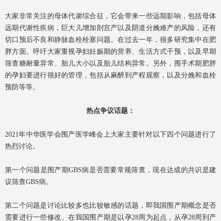
大家非常关注的母体代谢综合征，它会带来一些远期影响，包括母体
远期代谢性疾病，巨大儿增加剖宫产以及阴道分娩难产的风险，还有
切口预后不良和静脉血栓栓塞问题。在过去一年，很多研究集中在肥
胖方面。呼吁大家重视孕妇妊娠期的营养、生活方式干预，以及早期
筛查糖耐量异常、胎儿大小以及胎儿结构异常。另外，围手术期肥胖
的孕妇要进行很好的管理，包括从麻醉到产程观察，以及分娩和血栓
预防等等。
热点争议
话题：
2021年中华医学会围产医学峰会上大家主要针对以下四个问题进行了
热烈讨论。
第一个问题是围产期GBS病是否需要常规筛查，现在达成的共识是建
议筛查GBS病。
第二个问题是讨论比较多也比较敏感的话题，即我国围产期概念是否
需要进行一些修改。在我国围产期是以孕28周为起点，从孕28周到产