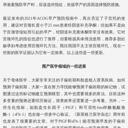
孕激素预防早产时，应该选对指征，依据早产的原因选择预防措施。
最近发布的2021年ACOG早产预防指南中，再次否定了子宫托的使
用，建议对宫颈长度小于25 mm患者经阴道补充孕酮；但如果不是由
于宫颈管缩短而引起的早产，经阴道补充黄体酮常常没有效果。它对
宫颈环扎的指征也进行了推荐，但要根据具体情况使用，推荐多胎妊
娠孕妇考虑使用宫颈环扎方法。既往我国不太主张宫颈环扎，现在一
些新的医学证据认为它有一定效果。以上这些是一些更新。
围产医学领域的一些进展
关于母体医学，大家非常关注的子痫前期和胎盘植入谱系疾病。如何
预测子痫前期，大家一直在努力寻找能够预测子痫前期的标记物，试
图通过这些标记物建立预测模型，其中也需要很多的算法。目前这种
多变量的预测还要经历验证，筛查效率还需要进一步考量。另外，一
些生化指标，如胎盘生长因子（PlGF）和可溶性fms样酪氨酸激
酶-1（sFlt-1）也在做一些多中心验证。《新英格兰医学杂志》两年前
也发表了很重要的文章。对于PlGF和sFlt-1 能否预测早发的子痫前