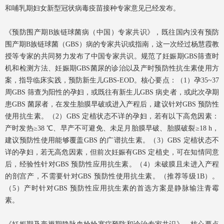
和哺乳期妇女新型冠状病毒疫苗接种专家意见已经发布。
《预防围产期B族链球菌病（中国）专家共识》，既往国内没有预防
围产期B族链球菌（GBS）病的专家共识或指南，这一次经过杨慧霞教
授等专家的共同努力发布了中国专家共识。规范了妊娠期GBS筛查时
机和检测方法、妊娠期GBS菌尿的诊治以及产时预防性抗生素使用方
案，指导临床实践，预防新生儿GBS-EOD。核心要点：（1）孕35~37
周GBS 筛查为阳性的孕妇，或既往有新生儿GBS 病史者，或此次孕期
患GBS 菌尿者，在发生胎膜早破或进入产程后，建议针对GBS 预防性
使用抗生素。（2）GBS 定植状态不详的孕妇，若有以下高危因素：
产时发热≥38 ℃、早产不可避免、未足月胎膜早破、胎膜破裂≥18 h，
建议预防性使用能够覆盖GBS 的广谱抗生素。（3）GBS 定植状态不
详的孕妇，若无高危因素，但前次妊娠有GBS 定植史，可在知情同意
后，经验性针对GBS 预防性应用抗生素。（4）未破膜且未进入产程
的剖宫产，不需要针对GBS 预防性使用抗生素。（推荐等级1B）。
（5）产时针对GBS 预防性应用抗生素的首选方案是静脉输注青霉
素。