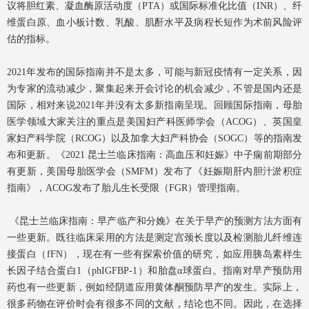
议将胆红素、凝血酶原活动度（PTA）或国际标准化比值（INR）、纤
维蛋白原、血小板计数、乳酸、肌酐水平及病程长短作为术前风险评
估的指标。
2021年发布的国际指南并不是太多，可能与新冠疫情有一定关系，因
为专家的流动减少，聚集起来开会讨论的机会减少，不管是国内还是
国际，相对来说2021年并没有太多新指南呈现。回顾国际指南，母胎
医学领域大家关注的重点是美国妇产科医师学会（ACOG）、英国皇
家妇产科学院（RCOG）以及加拿大妇产科协会（SOGC）等的指南发
布和更新。《2021 昆士兰临床指南：高血压和妊娠》中子痫前期部分
有更新，美国母胎医学会（SMFM）发布了《妊娠期肝内胆汁淤积症
指南》，ACOG发布了胎儿生长受限（FGR）管理指南。
《昆士兰临床指南：早产临产和分娩》在关于早产的预测方法方面有
一些更新。既往临床采用的方法是测定宫颈长度以及检测胎儿纤维连
接蛋白（fFN），现在有一些有探索价值的研究，如应用胰岛素样生
长因子结合蛋白1（phIGFBP-1）和胎盘α球蛋白。指南对早产预防用
药也有一些更新，例如经阴道应用黄体酮预防早产的发生。实际上，
很多药物在评价时会有很多不同的文献，结论也不同。因此，在选择